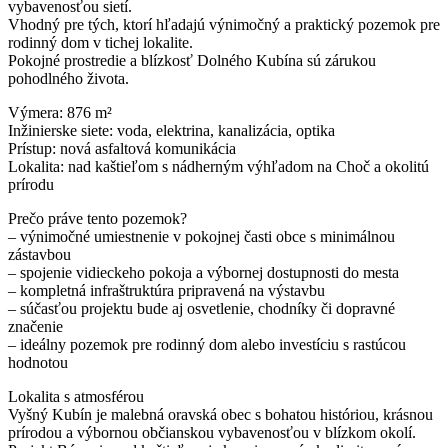
vybavenosťou sietí.
Vhodný pre tých, ktorí hľadajú výnimočný a praktický pozemok pre
rodinný dom v tichej lokalite.
Pokojné prostredie a blízkosť Dolného Kubína sú zárukou
pohodlného života.
Výmera: 876 m²
Inžinierske siete: voda, elektrina, kanalizácia, optika
Prístup: nová asfaltová komunikácia
Lokalita: nad kaštieľom s nádherným výhľadom na Choč a okolitú
prírodu
Prečo práve tento pozemok?
– výnimočné umiestnenie v pokojnej časti obce s minimálnou
zástavbou
– spojenie vidieckeho pokoja a výbornej dostupnosti do mesta
– kompletná infraštruktúra pripravená na výstavbu
– súčasťou projektu bude aj osvetlenie, chodníky či dopravné
značenie
– ideálny pozemok pre rodinný dom alebo investíciu s rastúcou
hodnotou
Lokalita s atmosférou
Vyšný Kubín je malebná oravská obec s bohatou históriou, krásnou
prírodou a výbornou občianskou vybavenosťou v blízkom okolí.