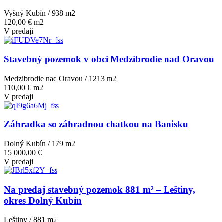
Vyšný Kubín / 938 m
2
120,00 € m2
V predaji
Stavebný pozemok v obci Medzibrodie nad Oravou
Medzibrodie nad Oravou / 1213 m
2
110,00 € m2
V predaji
Záhradka so záhradnou chatkou na Banisku
Dolný Kubín / 179 m
2
15 000,00 €
V predaji
Na predaj stavebný pozemok 881 m² – Leštiny,
okres Dolný Kubín
Leštiny / 881 m
2