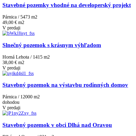
Stavebné pozemky vhodné na developerský projekt
Párnica / 5473 m
2
49,00 € m2
V predaji
Slnečný pozemok s krásnym výhľadom
Horná Lehota / 1415 m
2
38,00 € m2
V predaji
Stavebný pozemok na výstavbu rodinných domov
Párnica / 12000 m
2
dohodou
V predaji
Stavebný pozemok v obci Dlhá nad Oravou