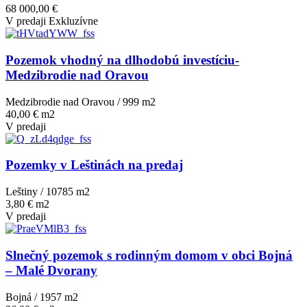
68 000,00 €
V predaji
Exkluzívne
Pozemok vhodný na dlhodobú investíciu-
Medzibrodie nad Oravou
Medzibrodie nad Oravou / 999 m
2
40,00 € m2
V predaji
Pozemky v Leštinách na predaj
Leštiny / 10785 m
2
3,80 € m2
V predaji
Slnečný pozemok s rodinným domom v obci Bojná
– Malé Dvorany
Bojná / 1957 m
2