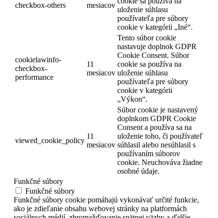
cookie sa používa na
checkbox-others
mesiacov
uloženie súhlasu
používateľa pre súbory
cookie v kategórii „Iné“.
Tento súbor cookie
nastavuje doplnok GDPR
Cookie Consent. Súbor
cookielawinfo-
11
cookie sa používa na
checkbox-
mesiacov
uloženie súhlasu
performance
používateľa pre súbory
cookie v kategórii
„Výkon“.
Súbor cookie je nastavený
doplnkom GDPR Cookie
Consent a používa sa na
11
uloženie toho, či používateľ
viewed_cookie_policy
mesiacov
súhlasil alebo nesúhlasil s
používaním súborov
cookie. Neuchováva žiadne
osobné údaje.
Funkčné súbory
Funkčné súbory
Funkčné súbory cookie pomáhajú vykonávať určité funkcie,
ako je zdieľanie obsahu webovej stránky na platformách
sociálnych médií, zhromažďovanie spätnej väzby a ďalšie