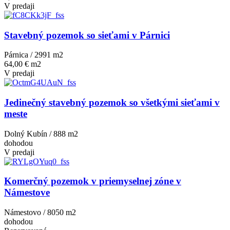
V predaji
Stavebný pozemok so sieťami v Párnici
Párnica / 2991 m
2
64,00 € m2
V predaji
Jedinečný stavebný pozemok so všetkými sieťami v
meste
Dolný Kubín / 888 m
2
dohodou
V predaji
Komerčný pozemok v priemyselnej zóne v
Námestove
Námestovo / 8050 m
2
dohodou