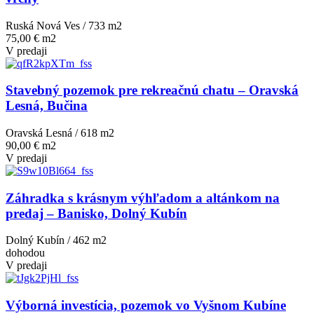
Ruská Nová Ves / 733 m
2
75,00 € m2
V predaji
Stavebný pozemok pre rekreačnú chatu – Oravská
Lesná, Bučina
Oravská Lesná / 618 m
2
90,00 € m2
V predaji
Záhradka s krásnym výhľadom a altánkom na
predaj – Banisko, Dolný Kubín
Dolný Kubín / 462 m
2
dohodou
V predaji
Výborná investícia, pozemok vo Vyšnom Kubíne