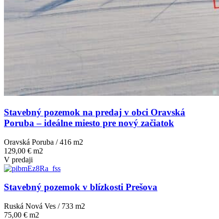
Stavebný pozemok na predaj v obci Oravská
Poruba – ideálne miesto pre nový začiatok
Oravská Poruba / 416 m
2
129,00 € m2
V predaji
Stavebný pozemok v blízkosti Prešova
Ruská Nová Ves / 733 m
2
75,00 € m2