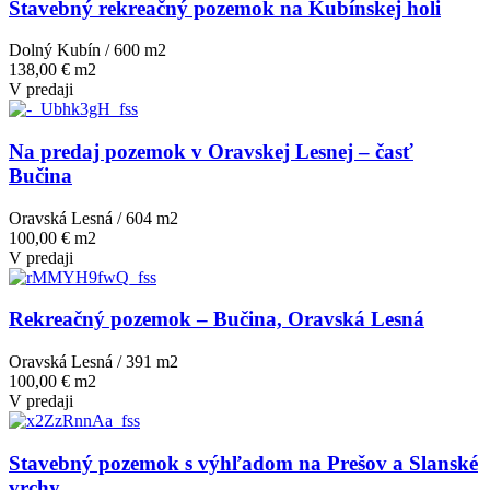
Stavebný rekreačný pozemok na Kubínskej holi
Dolný Kubín / 600 m
2
138,00 € m2
V predaji
Na predaj pozemok v Oravskej Lesnej – časť
Bučina
Oravská Lesná / 604 m
2
100,00 € m2
V predaji
Rekreačný pozemok – Bučina, Oravská Lesná
Oravská Lesná / 391 m
2
100,00 € m2
V predaji
Stavebný pozemok s výhľadom na Prešov a Slanské
vrchy