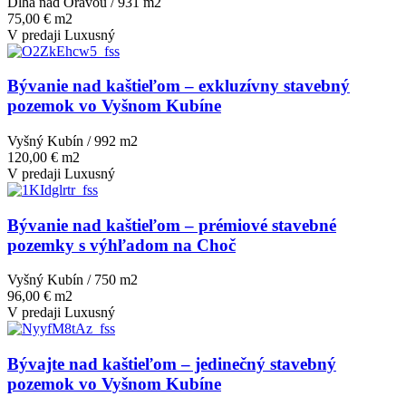
Dlhá nad Oravou / 931 m
2
75,00 € m2
V predaji
Luxusný
Bývanie nad kaštieľom – exkluzívny stavebný
pozemok vo Vyšnom Kubíne
Vyšný Kubín / 992 m
2
120,00 € m2
V predaji
Luxusný
Bývanie nad kaštieľom – prémiové stavebné
pozemky s výhľadom na Choč
Vyšný Kubín / 750 m
2
96,00 € m2
V predaji
Luxusný
Bývajte nad kaštieľom – jedinečný stavebný
pozemok vo Vyšnom Kubíne