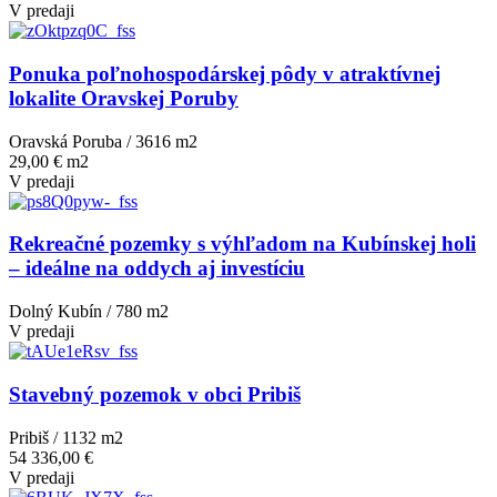
V predaji
Ponuka poľnohospodárskej pôdy v atraktívnej
lokalite Oravskej Poruby
Oravská Poruba / 3616 m
2
29,00 € m2
V predaji
Rekreačné pozemky s výhľadom na Kubínskej holi
– ideálne na oddych aj investíciu
Dolný Kubín / 780 m
2
V predaji
Stavebný pozemok v obci Pribiš
Pribiš / 1132 m
2
54 336,00 €
V predaji