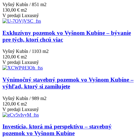
Vyšný Kubín / 851 m
2
130,00 € m2
V predaji
Luxusný
Exkluzívny pozemok vo Vyšnom Kubíne – bývanie
pre tých, ktorí chcú viac
Vyšný Kubín / 1103 m
2
120,00 € m2
V predaji
Luxusný
Výnimočný stavebný pozemok vo Vyšnom Kubíne –
výhľad, ktorý si zamilujete
Vyšný Kubín / 989 m
2
120,00 € m2
V predaji
Luxusný
Investícia, ktorá má perspektívu – stavebný
pozemok vo Vyšnom Kubíne