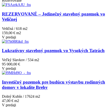
Rezervované
REZERVOVANÉ – Jedinečný stavebný pozemok vo
Veličnej
Veličná / 618 m
2
159,00 € m2
V predaji
Lukratívny stavebný pozemok vo Vysokých Tatrách
Veľký Slavkov / 534 m
2
95 000,00 €
V predaji
Investičný pozemok pre budúcu výstavbu rodinných
domov v lokalite Brehy
Dolný Kubín / 17624 m
2
47,00 € m2
V predaji