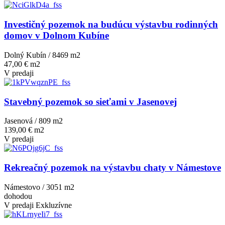
Investičný pozemok na budúcu výstavbu rodinných
domov v Dolnom Kubíne
Dolný Kubín / 8469 m
2
47,00 € m2
V predaji
Stavebný pozemok so sieťami v Jasenovej
Jasenová / 809 m
2
139,00 € m2
V predaji
Rekreačný pozemok na výstavbu chaty v Námestove
Námestovo / 3051 m
2
dohodou
V predaji
Exkluzívne