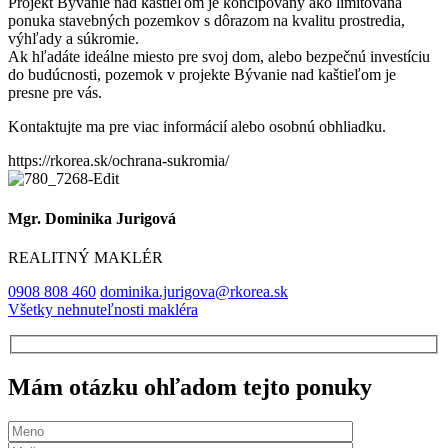
Projekt Bývanie nad kaštieľom je koncipovaný ako limitovaná
ponuka stavebných pozemkov s dôrazom na kvalitu prostredia,
výhľady a súkromie.
Ak hľadáte ideálne miesto pre svoj dom, alebo bezpečnú investíciu
do budúcnosti, pozemok v projekte Bývanie nad kaštieľom je
presne pre vás.
Kontaktujte ma pre viac informácií alebo osobnú obhliadku.
https://rkorea.sk/ochrana-sukromia/
Mgr. Dominika Jurigová
REALITNÝ MAKLÉR
0908 808 460
dominika.jurigova@rkorea.sk
Všetky nehnuteľnosti makléra
Mám otázku ohľadom tejto ponuky