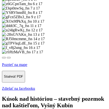
6 z 17
7 z 17
8 z 17
9 z 17
10 z 17
11 z 17
12 z 17
13 z 17
14 z 17
15 z 17
16 z 17
17 z 17
Pozrieť na mape
Stiahnúť PDF
Zdielať na facebooku
Kúsok nad históriou – stavebný pozemok
nad kaštieľom, Vyšný Kubín