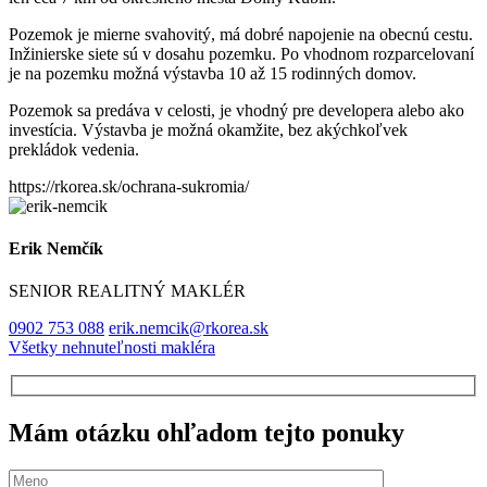
Pozemok je mierne svahovitý, má dobré napojenie na obecnú cestu.
Inžinierske siete sú v dosahu pozemku. Po vhodnom rozparcelovaní
je na pozemku možná výstavba 10 až 15 rodinných domov.
Pozemok sa predáva v celosti, je vhodný pre developera alebo ako
investícia. Výstavba je možná okamžite, bez akýchkoľvek
prekládok vedenia.
https://rkorea.sk/ochrana-sukromia/
Erik Nemčík
SENIOR REALITNÝ MAKLÉR
0902 753 088
erik.nemcik@rkorea.sk
Všetky nehnuteľnosti makléra
Mám otázku ohľadom tejto ponuky