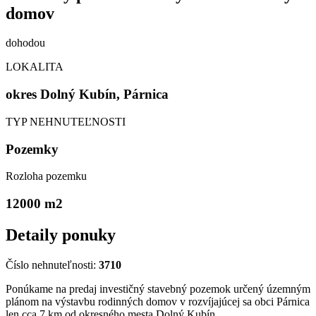
domov
dohodou
LOKALITA
okres Dolný Kubín, Párnica
TYP NEHNUTEĽNOSTI
Pozemky
Rozloha pozemku
12000 m
2
Detaily ponuky
Číslo nehnuteľnosti:
3710
Ponúkame na predaj investičný stavebný pozemok určený územným
plánom na výstavbu rodinných domov v rozvíjajúcej sa obci Párnica
len cca 7 km od okresného mesta Dolný Kubín.