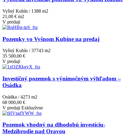
Vyšný Kubín / 1388 m
2
21,00 € m2
V predaji
Pozemky vo Vyšnom Kubíne na predaj
Vyšný Kubín / 37743 m
2
35 500,00 €
V predaji
Investičný pozemok s výnimočným výhľadom –
Osádka
Osádka / 4273 m
2
68 000,00 €
V predaji
Exkluzívne
Pozemok vhodný na dlhodobú investíciu-
Medzibrodie nad Oravou