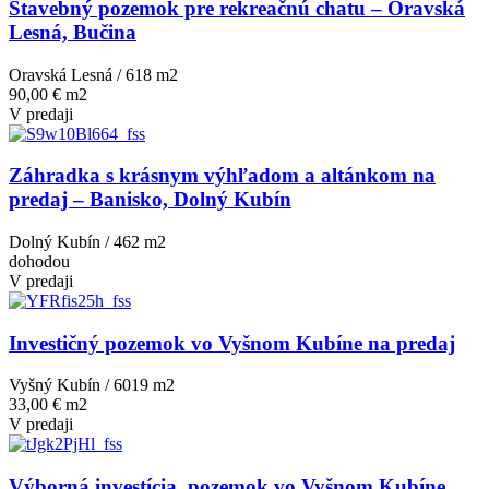
Stavebný pozemok pre rekreačnú chatu – Oravská
Lesná, Bučina
Oravská Lesná / 618 m
2
90,00 € m2
V predaji
Záhradka s krásnym výhľadom a altánkom na
predaj – Banisko, Dolný Kubín
Dolný Kubín / 462 m
2
dohodou
V predaji
Investičný pozemok vo Vyšnom Kubíne na predaj
Vyšný Kubín / 6019 m
2
33,00 € m2
V predaji
Výborná investícia, pozemok vo Vyšnom Kubíne