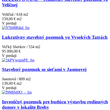
Veličnej
Veličná / 618 m
2
159,00 € m2
V predaji
Lukratívny stavebný pozemok vo Vysokých Tatrách
Veľký Slavkov / 534 m
2
95 000,00 €
V predaji
Stavebný pozemok so sieťami v Jasenovej
Jasenová / 809 m
2
139,00 € m2
V predaji
Investičný pozemok pre budúcu výstavbu rodinných
domov v lokalite Brehy