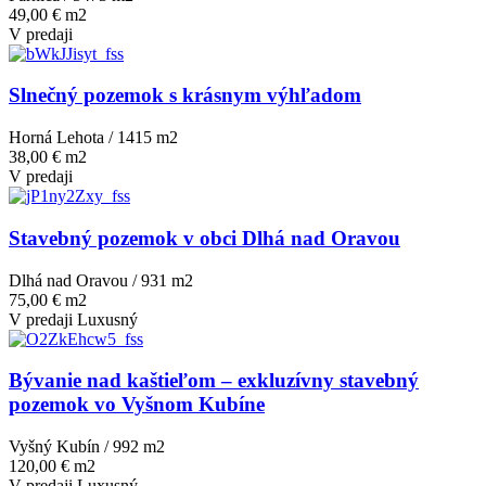
49,00 € m2
V predaji
Slnečný pozemok s krásnym výhľadom
Horná Lehota / 1415 m
2
38,00 € m2
V predaji
Stavebný pozemok v obci Dlhá nad Oravou
Dlhá nad Oravou / 931 m
2
75,00 € m2
V predaji
Luxusný
Bývanie nad kaštieľom – exkluzívny stavebný
pozemok vo Vyšnom Kubíne
Vyšný Kubín / 992 m
2
120,00 € m2
V predaji
Luxusný