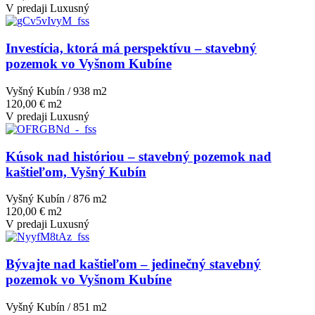
V predaji
Luxusný
Investícia, ktorá má perspektívu – stavebný
pozemok vo Vyšnom Kubíne
Vyšný Kubín / 938 m
2
120,00 € m2
V predaji
Luxusný
Kúsok nad históriou – stavebný pozemok nad
kaštieľom, Vyšný Kubín
Vyšný Kubín / 876 m
2
120,00 € m2
V predaji
Luxusný
Bývajte nad kaštieľom – jedinečný stavebný
pozemok vo Vyšnom Kubíne
Vyšný Kubín / 851 m
2