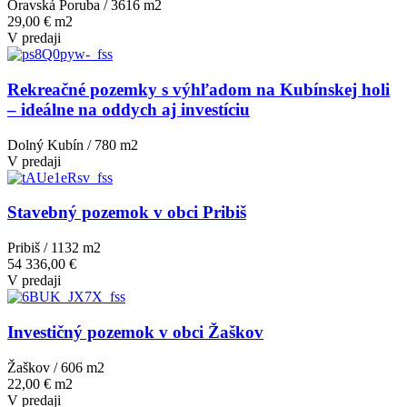
Oravská Poruba / 3616 m
2
29,00 € m2
V predaji
Rekreačné pozemky s výhľadom na Kubínskej holi
– ideálne na oddych aj investíciu
Dolný Kubín / 780 m
2
V predaji
Stavebný pozemok v obci Pribiš
Pribiš / 1132 m
2
54 336,00 €
V predaji
Investičný pozemok v obci Žaškov
Žaškov / 606 m
2
22,00 € m2
V predaji