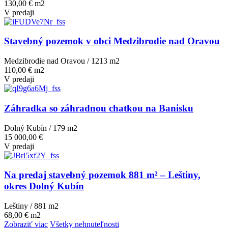
130,00 € m2
V predaji
Stavebný pozemok v obci Medzibrodie nad Oravou
Medzibrodie nad Oravou / 1213 m
2
110,00 € m2
V predaji
Záhradka so záhradnou chatkou na Banisku
Dolný Kubín / 179 m
2
15 000,00 €
V predaji
Na predaj stavebný pozemok 881 m² – Leštiny,
okres Dolný Kubín
Leštiny / 881 m
2
68,00 € m2
Zobraziť viac
Všetky nehnuteľnosti