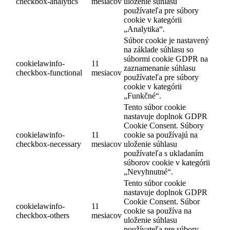
checkbox-analytics
mesiacov
uloženie súhlasu
používateľa pre súbory
cookie v kategórii
„Analytika“.
Súbor cookie je nastavený
na základe súhlasu so
súbormi cookie GDPR na
cookielawinfo-
11
zaznamenanie súhlasu
checkbox-functional
mesiacov
používateľa pre súbory
cookie v kategórii
„Funkčné“.
Tento súbor cookie
nastavuje doplnok GDPR
Cookie Consent. Súbory
cookielawinfo-
11
cookie sa používajú na
checkbox-necessary
mesiacov
uloženie súhlasu
používateľa s ukladaním
súborov cookie v kategórii
„Nevyhnutné“.
Tento súbor cookie
nastavuje doplnok GDPR
Cookie Consent. Súbor
cookielawinfo-
11
cookie sa používa na
checkbox-others
mesiacov
uloženie súhlasu
používateľa pre súbory