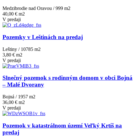
Medzibrodie nad Oravou / 999 m
2
40,00 € m2
V predaji
Pozemky v Leštinách na predaj
Leštiny / 10785 m
2
3,80 € m2
V predaji
Slnečný pozemok s rodinným domom v obci Bojná
– Malé Dvorany
Bojná / 1957 m
2
36,00 € m2
V predaji
Pozemok v katastrálnom území Veľký Krtíš na
predaj