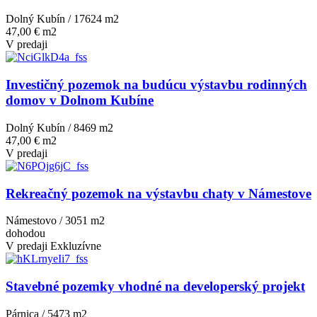
Dolný Kubín / 17624 m
2
47,00 € m2
V predaji
Investičný pozemok na budúcu výstavbu rodinných
domov v Dolnom Kubíne
Dolný Kubín / 8469 m
2
47,00 € m2
V predaji
Rekreačný pozemok na výstavbu chaty v Námestove
Námestovo / 3051 m
2
dohodou
V predaji
Exkluzívne
Stavebné pozemky vhodné na developerský projekt
Párnica / 5473 m
2