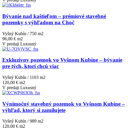
Bývanie nad kaštieľom – prémiové stavebné
pozemky s výhľadom na Choč
Vyšný Kubín / 750 m
2
96,00 € m2
V predaji
Luxusný
Exkluzívny pozemok vo Vyšnom Kubíne – bývanie
pre tých, ktorí chcú viac
Vyšný Kubín / 1103 m
2
120,00 € m2
V predaji
Luxusný
Výnimočný stavebný pozemok vo Vyšnom Kubíne –
výhľad, ktorý si zamilujete
Vyšný Kubín / 989 m
2
120,00 € m2