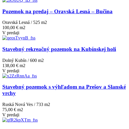
Pozemok na predaj – Oravská Lesná – Bučina
Oravská Lesná / 525 m
2
100,00 € m2
V predaji
Stavebný rekreačný pozemok na Kubínskej holi
Dolný Kubín / 600 m
2
138,00 € m2
V predaji
Stavebný pozemok s výhľadom na Prešov a Slanské
vrchy
Ruská Nová Ves / 733 m
2
75,00 € m2
V predaji