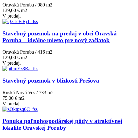
Oravská Poruba / 989 m
2
139,00 € m2
V predaji
Stavebný pozemok na predaj v obci Oravská
Poruba – ideálne miesto pre nový začiatok
Oravská Poruba / 416 m
2
129,00 € m2
V predaji
Stavebný pozemok v blízkosti Prešova
Ruská Nová Ves / 733 m
2
75,00 € m2
V predaji
Ponuka poľnohospodárskej pôdy v atraktívnej
lokalite Oravskej Poruby