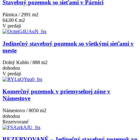
Stavebný pozemok so sieťami v Párnici
Párnica / 2991 m
2
64,00 € m2
V predaji
Jedinečný stavebný pozemok so všetkými sieťami v
meste
Dolný Kubín / 888 m
2
dohodou
V predaji
Komerčný pozemok v priemyselnej zóne v
Námestove
Námestovo / 8050 m
2
dohodou
Rezervované
REZERVOVANÉ – Jedinečný stavebný pozemok vo