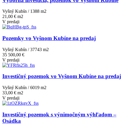
Výborná investícia, pozemok vo Vyšnom Kubíne
Vyšný Kubín / 1388 m
2
21,00 € m2
V predaji
Pozemky vo Vyšnom Kubíne na predaj
Vyšný Kubín / 37743 m
2
35 500,00 €
V predaji
Investičný pozemok vo Vyšnom Kubíne na predaj
Vyšný Kubín / 6019 m
2
33,00 € m2
V predaji
Investičný pozemok s výnimočným výhľadom –
Osádka