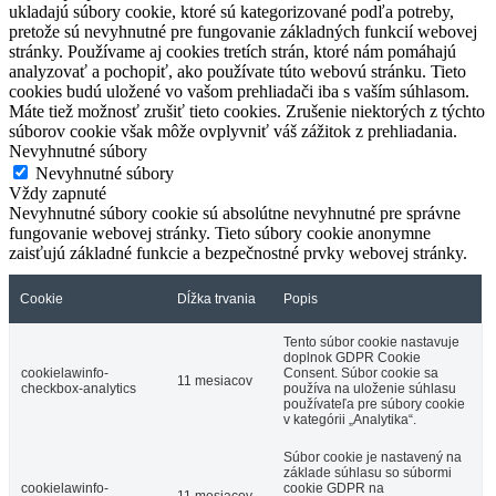
ukladajú súbory cookie, ktoré sú kategorizované podľa potreby,
pretože sú nevyhnutné pre fungovanie základných funkcií webovej
stránky. Používame aj cookies tretích strán, ktoré nám pomáhajú
analyzovať a pochopiť, ako používate túto webovú stránku. Tieto
cookies budú uložené vo vašom prehliadači iba s vaším súhlasom.
Máte tiež možnosť zrušiť tieto cookies. Zrušenie niektorých z týchto
súborov cookie však môže ovplyvniť váš zážitok z prehliadania.
Nevyhnutné súbory
Nevyhnutné súbory
Vždy zapnuté
Nevyhnutné súbory cookie sú absolútne nevyhnutné pre správne
fungovanie webovej stránky. Tieto súbory cookie anonymne
zaisťujú základné funkcie a bezpečnostné prvky webovej stránky.
Cookie
Dĺžka trvania
Popis
Tento súbor cookie nastavuje
doplnok GDPR Cookie
cookielawinfo-
Consent. Súbor cookie sa
11 mesiacov
checkbox-analytics
používa na uloženie súhlasu
používateľa pre súbory cookie
v kategórii „Analytika“.
Súbor cookie je nastavený na
základe súhlasu so súbormi
cookielawinfo-
cookie GDPR na