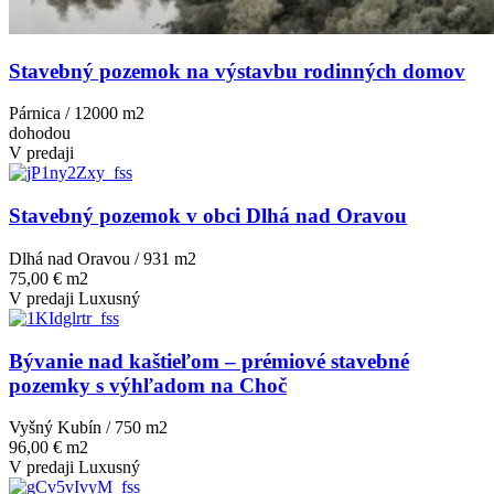
Stavebný pozemok na výstavbu rodinných domov
Párnica / 12000 m
2
dohodou
V predaji
Stavebný pozemok v obci Dlhá nad Oravou
Dlhá nad Oravou / 931 m
2
75,00 € m2
V predaji
Luxusný
Bývanie nad kaštieľom – prémiové stavebné
pozemky s výhľadom na Choč
Vyšný Kubín / 750 m
2
96,00 € m2
V predaji
Luxusný