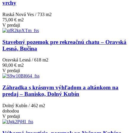
vrchy
Ruská Nová Ves / 733 m
2
75,00 € m2
V predaji
Stavebný pozemok pre rekreačnú chatu – Oravská
Lesná, Bučina
Oravská Lesná / 618 m
2
90,00 € m2
V predaji
Záhradka s krásnym výhľadom a altánkom na
predaj – Banisko, Dolný Kubín
Dolný Kubín / 462 m
2
dohodou
V predaji