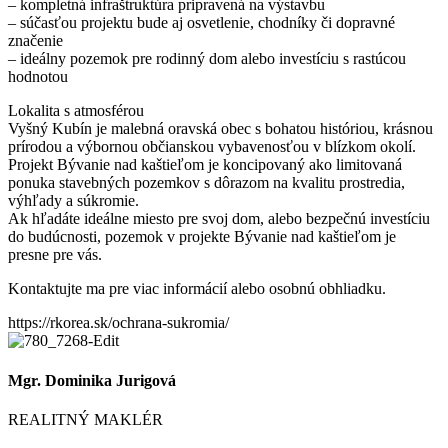
– kompletná infraštruktúra pripravená na výstavbu
– súčasťou projektu bude aj osvetlenie, chodníky či dopravné
značenie
– ideálny pozemok pre rodinný dom alebo investíciu s rastúcou
hodnotou
Lokalita s atmosférou
Vyšný Kubín je malebná oravská obec s bohatou históriou, krásnou
prírodou a výbornou občianskou vybavenosťou v blízkom okolí.
Projekt Bývanie nad kaštieľom je koncipovaný ako limitovaná
ponuka stavebných pozemkov s dôrazom na kvalitu prostredia,
výhľady a súkromie.
Ak hľadáte ideálne miesto pre svoj dom, alebo bezpečnú investíciu
do budúcnosti, pozemok v projekte Bývanie nad kaštieľom je
presne pre vás.
Kontaktujte ma pre viac informácií alebo osobnú obhliadku.
https://rkorea.sk/ochrana-sukromia/
Mgr. Dominika Jurigová
REALITNÝ MAKLÉR