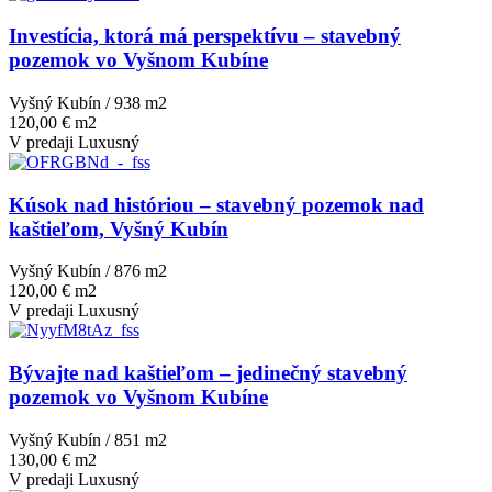
Investícia, ktorá má perspektívu – stavebný
pozemok vo Vyšnom Kubíne
Vyšný Kubín / 938 m
2
120,00 € m2
V predaji
Luxusný
Kúsok nad históriou – stavebný pozemok nad
kaštieľom, Vyšný Kubín
Vyšný Kubín / 876 m
2
120,00 € m2
V predaji
Luxusný
Bývajte nad kaštieľom – jedinečný stavebný
pozemok vo Vyšnom Kubíne
Vyšný Kubín / 851 m
2
130,00 € m2
V predaji
Luxusný