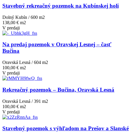
Stavebný rekreačný pozemok na Kubínskej holi
Dolný Kubín / 600 m
2
138,00 € m2
V predaji
Na predaj pozemok v Oravskej Lesnej – časť
Bučina
Oravská Lesná / 604 m
2
100,00 € m2
V predaji
Rekreačný pozemok – Bučina, Oravská Lesná
Oravská Lesná / 391 m
2
100,00 € m2
V predaji
Stavebný pozemok s výhľadom na Prešov a Slanské