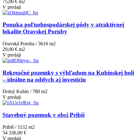
75,00 € m2
V predaji
Ponuka poľnohospodárskej pôdy v atraktívnej
lokalite Oravskej Poruby
Oravská Poruba / 3616 m
2
29,00 € m2
V predaji
Rekreačné pozemky s výhľadom na Kubínskej holi
– ideálne na oddych aj investíciu
Dolný Kubín / 780 m
2
V predaji
Stavebný pozemok v obci Pribiš
Pribiš / 1132 m
2
54 336,00 €
V predaji