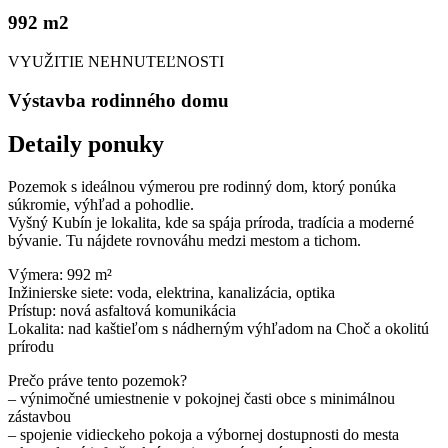
992 m
2
VYUŽITIE NEHNUTEĽNOSTI
Výstavba rodinného domu
Detaily ponuky
Pozemok s ideálnou výmerou pre rodinný dom, ktorý ponúka
súkromie, výhľad a pohodlie.
Vyšný Kubín je lokalita, kde sa spája príroda, tradícia a moderné
bývanie. Tu nájdete rovnováhu medzi mestom a tichom.
Výmera: 992 m²
Inžinierske siete: voda, elektrina, kanalizácia, optika
Prístup: nová asfaltová komunikácia
Lokalita: nad kaštieľom s nádherným výhľadom na Choč a okolitú
prírodu
Prečo práve tento pozemok?
– výnimočné umiestnenie v pokojnej časti obce s minimálnou
zástavbou
– spojenie vidieckeho pokoja a výbornej dostupnosti do mesta