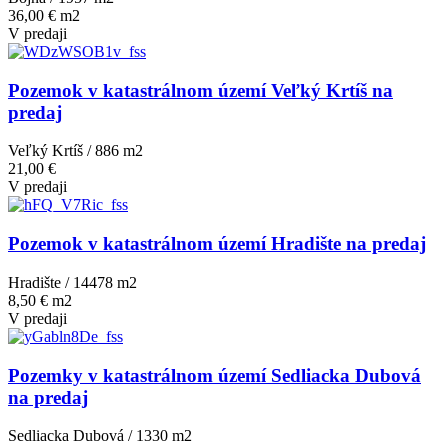
36,00 € m2
V predaji
Pozemok v katastrálnom území Veľký Krtíš na
predaj
Veľký Krtíš / 886 m
2
21,00 €
V predaji
Pozemok v katastrálnom území Hradište na predaj
Hradište / 14478 m
2
8,50 € m2
V predaji
Pozemky v katastrálnom území Sedliacka Dubová
na predaj
Sedliacka Dubová / 1330 m
2