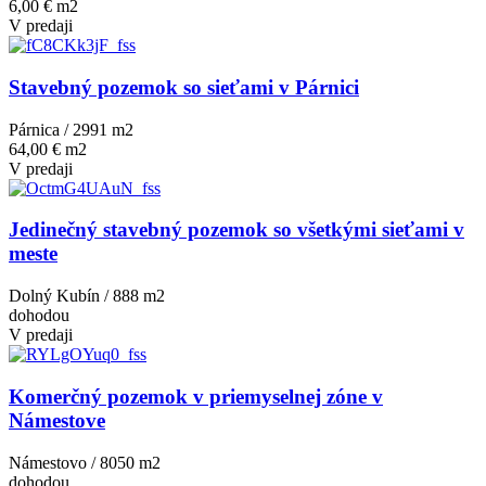
6,00 € m2
V predaji
Stavebný pozemok so sieťami v Párnici
Párnica / 2991 m
2
64,00 € m2
V predaji
Jedinečný stavebný pozemok so všetkými sieťami v
meste
Dolný Kubín / 888 m
2
dohodou
V predaji
Komerčný pozemok v priemyselnej zóne v
Námestove
Námestovo / 8050 m
2
dohodou