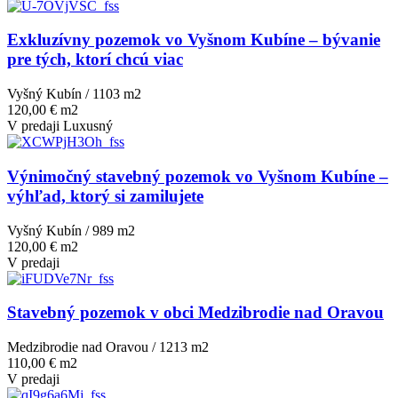
Exkluzívny pozemok vo Vyšnom Kubíne – bývanie
pre tých, ktorí chcú viac
Vyšný Kubín / 1103 m
2
120,00 € m2
V predaji
Luxusný
Výnimočný stavebný pozemok vo Vyšnom Kubíne –
výhľad, ktorý si zamilujete
Vyšný Kubín / 989 m
2
120,00 € m2
V predaji
Stavebný pozemok v obci Medzibrodie nad Oravou
Medzibrodie nad Oravou / 1213 m
2
110,00 € m2
V predaji