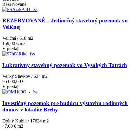
Rezervované
REZERVOVANÉ – Jedinečný stavebný pozemok vo
Veličnej
Veličná / 618 m
2
159,00 € m2
V predaji
Lukratívny stavebný pozemok vo Vysokých Tatrách
Veľký Slavkov / 534 m
2
95 000,00 €
V predaji
Investičný pozemok pre budúcu výstavbu rodinných
domov v lokalite Brehy
Dolný Kubín / 17624 m
2
47,00 € m2