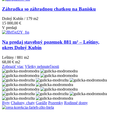
Záhradka so záhradnou chatkou na Banisku
Dolný Kubín / 179 m
2
15 000,00 €
V predaji
Na predaj stavebný pozemok 881 m² – Leštiny,
okres Dolný Kubín
Leštiny / 881 m
2
68,00 € m2
Zobraziť viac
Všetky nehnuteľnosti
Byty
Chalupy, chaty
Garáže
Pozemky
Rodinné domy