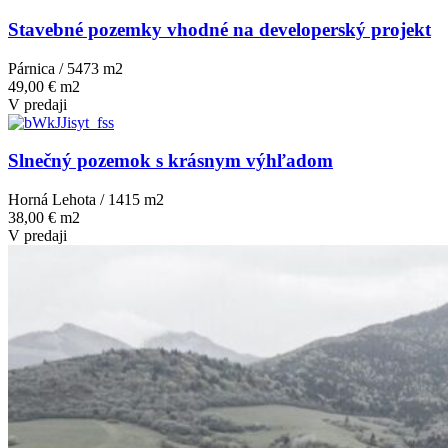
Stavebné pozemky vhodné na developerský projekt
Párnica / 5473 m
2
49,00 € m2
V predaji
Slnečný pozemok s krásnym výhľadom
Horná Lehota / 1415 m
2
38,00 € m2
V predaji