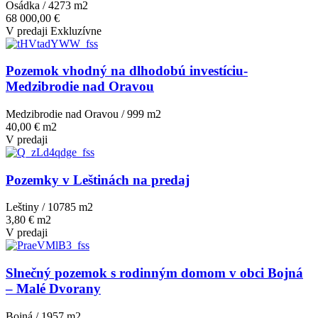
Osádka / 4273 m
2
68 000,00 €
V predaji
Exkluzívne
Pozemok vhodný na dlhodobú investíciu-
Medzibrodie nad Oravou
Medzibrodie nad Oravou / 999 m
2
40,00 € m2
V predaji
Pozemky v Leštinách na predaj
Leštiny / 10785 m
2
3,80 € m2
V predaji
Slnečný pozemok s rodinným domom v obci Bojná
– Malé Dvorany
Bojná / 1957 m
2