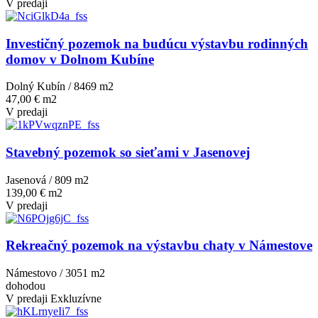
V predaji
Investičný pozemok na budúcu výstavbu rodinných
domov v Dolnom Kubíne
Dolný Kubín / 8469 m
2
47,00 € m2
V predaji
Stavebný pozemok so sieťami v Jasenovej
Jasenová / 809 m
2
139,00 € m2
V predaji
Rekreačný pozemok na výstavbu chaty v Námestove
Námestovo / 3051 m
2
dohodou
V predaji
Exkluzívne