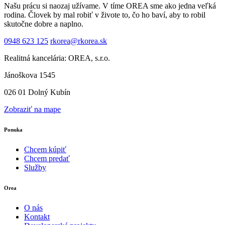
Našu prácu si naozaj užívame. V tíme OREA sme ako jedna veľká
rodina. Človek by mal robiť v živote to, čo ho baví, aby to robil
skutočne dobre a naplno.
0948 623 125
rkorea@rkorea.sk
Realitná kancelária: OREA, s.r.o.
Jánoškova 1545
026 01 Dolný Kubín
Zobraziť na mape
Ponuka
Chcem kúpiť
Chcem predať
Služby
Orea
O nás
Kontakt