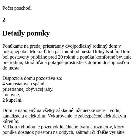
Počet poschodí
2
Detaily ponuky
Ponúkame na predaj priestranný dvojpodlažný rodinný dom v
pokojnej obci Mokraď, len pár minút od mesta Dolný Kubín. Dom
bol postavený približne pred 20 rokmi a ponúka komfortné bývanie
pre rodinu, ktorá hľadá pokojné prostredie s dobrou dostupnosťou
do mesta.
Dispozícia domu pozostáva zo:
4 samostatných spální,
priestrannej obývacej izby,
kuchyne,
2 kúpeľní.
Dom je napojený na všetky základné inžinierske siete – vodu,
kanalizáciu a elektrinu. Vykurovanie je zabezpečené elektrickým
kúrením.
Veľkou výhodou je pozemok ideálneho tvaru a rozmerov, ktorý
ponúka dostatok priestoru na oddych, záhradu či ďalšie využitie