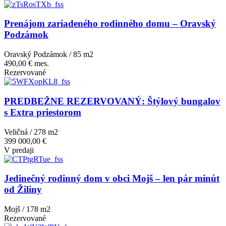
Prenájom zariadeného rodinného domu – Oravský
Podzámok
Oravský Podzámok / 85 m
2
490,00 € mes.
Rezervované
PREDBEŽNE REZERVOVANÝ: Štýlový bungalov
s Extra priestorom
Veličná / 278 m
2
399 000,00 €
V predaji
Jedinečný rodinný dom v obci Mojš – len pár minút
od Žiliny
Mojš / 178 m
2
Rezervované