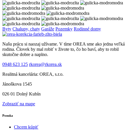
Byty
Chalupy, chaty
Garáže
Pozemky
Rodinné domy
Našu prácu si naozaj užívame. V tíme OREA sme ako jedna veľká
rodina. Človek by mal robiť v živote to, čo ho baví, aby to robil
skutočne dobre a naplno.
0948 623 125
rkorea@rkorea.sk
Realitná kancelária: OREA, s.r.o.
Jánoškova 1545
026 01 Dolný Kubín
Zobraziť na mape
Ponuka
Chcem kúpiť