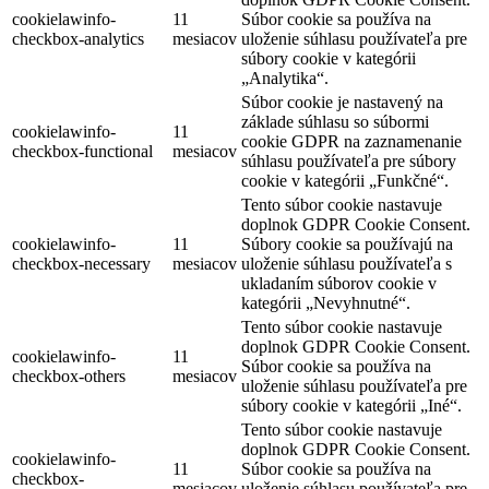
cookielawinfo-
11
Súbor cookie sa používa na
checkbox-analytics
mesiacov
uloženie súhlasu používateľa pre
súbory cookie v kategórii
„Analytika“.
Súbor cookie je nastavený na
základe súhlasu so súbormi
cookielawinfo-
11
cookie GDPR na zaznamenanie
checkbox-functional
mesiacov
súhlasu používateľa pre súbory
cookie v kategórii „Funkčné“.
Tento súbor cookie nastavuje
doplnok GDPR Cookie Consent.
cookielawinfo-
11
Súbory cookie sa používajú na
checkbox-necessary
mesiacov
uloženie súhlasu používateľa s
ukladaním súborov cookie v
kategórii „Nevyhnutné“.
Tento súbor cookie nastavuje
doplnok GDPR Cookie Consent.
cookielawinfo-
11
Súbor cookie sa používa na
checkbox-others
mesiacov
uloženie súhlasu používateľa pre
súbory cookie v kategórii „Iné“.
Tento súbor cookie nastavuje
doplnok GDPR Cookie Consent.
cookielawinfo-
11
Súbor cookie sa používa na
checkbox-
mesiacov
uloženie súhlasu používateľa pre