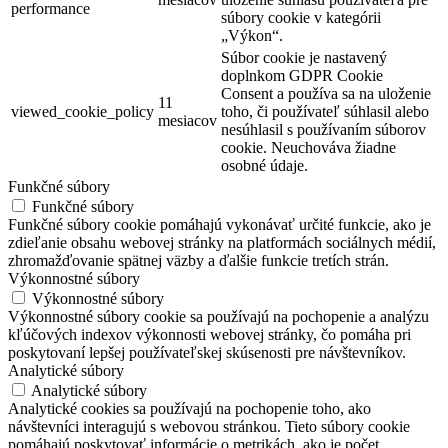
performance
súbory cookie v kategórii
„Výkon“.
Súbor cookie je nastavený
doplnkom GDPR Cookie
Consent a používa sa na uloženie
11
viewed_cookie_policy
toho, či používateľ súhlasil alebo
mesiacov
nesúhlasil s používaním súborov
cookie. Neuchováva žiadne
osobné údaje.
Funkčné súbory
Funkčné súbory
Funkčné súbory cookie pomáhajú vykonávať určité funkcie, ako je
zdieľanie obsahu webovej stránky na platformách sociálnych médií,
zhromažďovanie spätnej väzby a ďalšie funkcie tretích strán.
Výkonnostné súbory
Výkonnostné súbory
Výkonnostné súbory cookie sa používajú na pochopenie a analýzu
kľúčových indexov výkonnosti webovej stránky, čo pomáha pri
poskytovaní lepšej používateľskej skúsenosti pre návštevníkov.
Analytické súbory
Analytické súbory
Analytické cookies sa používajú na pochopenie toho, ako
návštevníci interagujú s webovou stránkou. Tieto súbory cookie
pomáhajú poskytovať informácie o metrikách, ako je počet