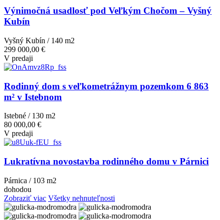
Výnimočná usadlosť pod Veľkým Chočom – Vyšný
Kubín
Vyšný Kubín / 140 m
2
299 000,00 €
V predaji
Rodinný dom s veľkometrážnym pozemkom 6 863
m² v Istebnom
Istebné / 130 m
2
80 000,00 €
V predaji
Lukratívna novostavba rodinného domu v Párnici
Párnica / 103 m
2
dohodou
Zobraziť viac
Všetky nehnuteľnosti