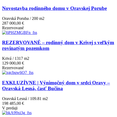
Novostavba rodinného domu v Oravskej Porube
Oravská Poruba / 200 m
2
287 000,00 €
Rezervované
REZERVOVANÉ – rodinný dom v Krivej s veľkým
rovinatým pozemkom
Krivá / 1317 m
2
129 000,00 €
Rezervované
EXKLUZÍVNE | Výnimočný dom v srdci Oravy –
Oravská Lesná, časť Bučina
Oravská Lesná / 109.81 m
2
198 485,00 €
V predaji