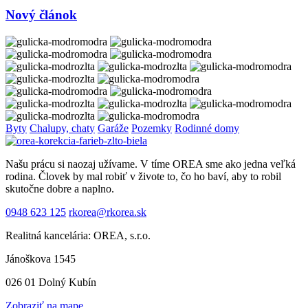
Nový článok
Byty
Chalupy, chaty
Garáže
Pozemky
Rodinné domy
Našu prácu si naozaj užívame. V tíme OREA sme ako jedna veľká
rodina. Človek by mal robiť v živote to, čo ho baví, aby to robil
skutočne dobre a naplno.
0948 623 125
rkorea@rkorea.sk
Realitná kancelária: OREA, s.r.o.
Jánoškova 1545
026 01 Dolný Kubín
Zobraziť na mape