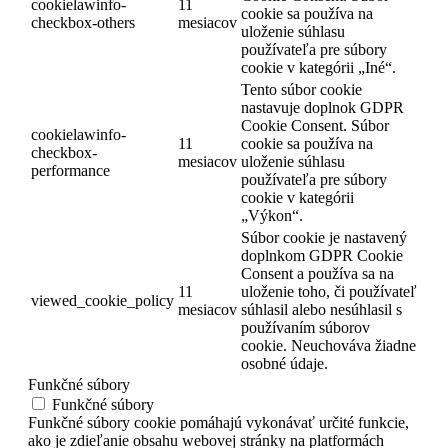
cookielawinfo-
11
cookie sa používa na
checkbox-others
mesiacov
uloženie súhlasu
používateľa pre súbory
cookie v kategórii „Iné“.
Tento súbor cookie
nastavuje doplnok GDPR
Cookie Consent. Súbor
cookielawinfo-
11
cookie sa používa na
checkbox-
mesiacov
uloženie súhlasu
performance
používateľa pre súbory
cookie v kategórii
„Výkon“.
Súbor cookie je nastavený
doplnkom GDPR Cookie
Consent a používa sa na
11
uloženie toho, či používateľ
viewed_cookie_policy
mesiacov
súhlasil alebo nesúhlasil s
používaním súborov
cookie. Neuchováva žiadne
osobné údaje.
Funkčné súbory
Funkčné súbory
Funkčné súbory cookie pomáhajú vykonávať určité funkcie,
ako je zdieľanie obsahu webovej stránky na platformách