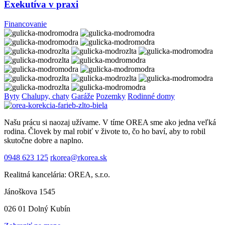
Exekutíva v praxi
Financovanie
Byty
Chalupy, chaty
Garáže
Pozemky
Rodinné domy
Našu prácu si naozaj užívame. V tíme OREA sme ako jedna veľká
rodina. Človek by mal robiť v živote to, čo ho baví, aby to robil
skutočne dobre a naplno.
0948 623 125
rkorea@rkorea.sk
Realitná kancelária: OREA, s.r.o.
Jánoškova 1545
026 01 Dolný Kubín