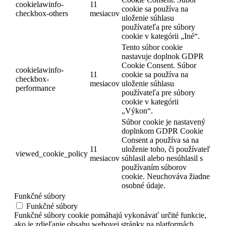
cookielawinfo-
11
cookie sa používa na
checkbox-others
mesiacov
uloženie súhlasu
používateľa pre súbory
cookie v kategórii „Iné“.
Tento súbor cookie
nastavuje doplnok GDPR
Cookie Consent. Súbor
cookielawinfo-
11
cookie sa používa na
checkbox-
mesiacov
uloženie súhlasu
performance
používateľa pre súbory
cookie v kategórii
„Výkon“.
Súbor cookie je nastavený
doplnkom GDPR Cookie
Consent a používa sa na
11
uloženie toho, či používateľ
viewed_cookie_policy
mesiacov
súhlasil alebo nesúhlasil s
používaním súborov
cookie. Neuchováva žiadne
osobné údaje.
Funkčné súbory
Funkčné súbory
Funkčné súbory cookie pomáhajú vykonávať určité funkcie,
ako je zdieľanie obsahu webovej stránky na platformách