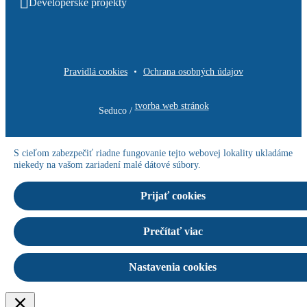
Developerské projekty
Pravidlá cookies
Ochrana osobných údajov
tvorba web stránok
Seduco /
S cieľom zabezpečiť riadne fungovanie tejto webovej lokality ukladáme
niekedy na vašom zariadení malé dátové súbory.
Prijať cookies
Prečítať viac
Nastavenia cookies