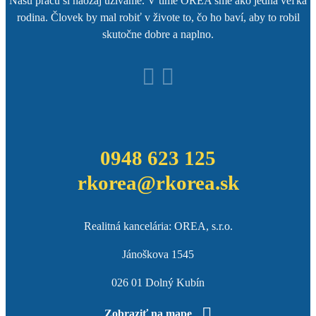
Našu prácu si naozaj užívame. V tíme OREA sme ako jedna veľká
rodina. Človek by mal robiť v živote to, čo ho baví, aby to robil
skutočne dobre a naplno.
0948 623 125
rkorea@rkorea.sk
Realitná kancelária: OREA, s.r.o.
Jánoškova 1545
026 01 Dolný Kubín
Zobraziť na mape