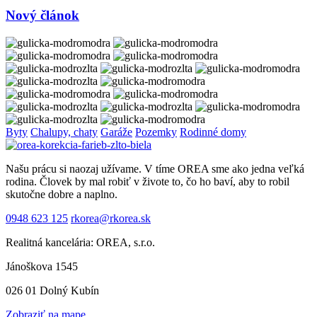
Nový článok
Byty
Chalupy, chaty
Garáže
Pozemky
Rodinné domy
Našu prácu si naozaj užívame. V tíme OREA sme ako jedna veľká
rodina. Človek by mal robiť v živote to, čo ho baví, aby to robil
skutočne dobre a naplno.
0948 623 125
rkorea@rkorea.sk
Realitná kancelária: OREA, s.r.o.
Jánoškova 1545
026 01 Dolný Kubín
Zobraziť na mape