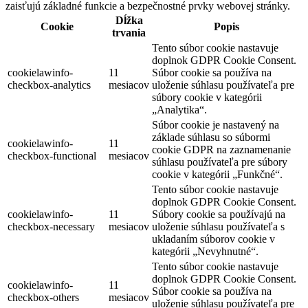
zaisťujú základné funkcie a bezpečnostné prvky webovej stránky.
Dĺžka
Cookie
Popis
trvania
Tento súbor cookie nastavuje
doplnok GDPR Cookie Consent.
cookielawinfo-
11
Súbor cookie sa používa na
checkbox-analytics
mesiacov
uloženie súhlasu používateľa pre
súbory cookie v kategórii
„Analytika“.
Súbor cookie je nastavený na
základe súhlasu so súbormi
cookielawinfo-
11
cookie GDPR na zaznamenanie
checkbox-functional
mesiacov
súhlasu používateľa pre súbory
cookie v kategórii „Funkčné“.
Tento súbor cookie nastavuje
doplnok GDPR Cookie Consent.
cookielawinfo-
11
Súbory cookie sa používajú na
checkbox-necessary
mesiacov
uloženie súhlasu používateľa s
ukladaním súborov cookie v
kategórii „Nevyhnutné“.
Tento súbor cookie nastavuje
doplnok GDPR Cookie Consent.
cookielawinfo-
11
Súbor cookie sa používa na
checkbox-others
mesiacov
uloženie súhlasu používateľa pre