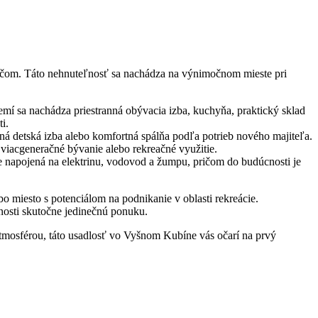
čom. Táto nehnuteľnosť sa nachádza na výnimočnom mieste pri
mí sa nachádza priestranná obývacia izba, kuchyňa, praktický sklad
i.
tná detská izba alebo komfortná spálňa podľa potrieb nového majiteľa.
 viacgeneračné bývanie alebo rekreačné využitie.
 napojená na elektrinu, vodovod a žumpu, pričom do budúcnosti je
o miesto s potenciálom na podnikanie v oblasti rekreácie.
ľnosti skutočne jedinečnú ponuku.
tmosférou, táto usadlosť vo Vyšnom Kubíne vás očarí na prvý