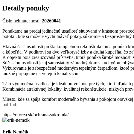
Detaily ponuky
Číslo nehnuteľnosti:
20260041
Ponúkame na predaj jedinečnú usadlosť situovanú v krásnom prostr
potoku, kde si môžete vychutnávať pokoj, súkromie a bezprostredný k
Hlavná časť usadlosti prešla kompletnou rekonštrukciou a ponúka kom
a kúpeľňa. V podkroví sú dve veľkorysé izby a druhá kúpeľňa, čo za
K objektu bola zrealizovaná prístavba, ktorá ponúka široké možnosti 
Súčasťou usadlosti je aj samostatný záhradný dom s kuchyňou, obývaco
Vykurovanie je zabezpečené moderným tepelným čerpadlom, ktoré pri
možné pripojenie na verejnú kanalizáciu.
Táto výnimočná usadlosť je ideálnou voľbou pre tých, ktorí hľadajú 
Kombinácia atraktívnej lokality, kvalitnej rekonštrukcie, nízkych pr
Miesto, kde sa spája komfort moderného bývania s pokojom oravskej 
pohľad.
https://rkorea.sk/ochrana-sukromia/
Erik Nemčík