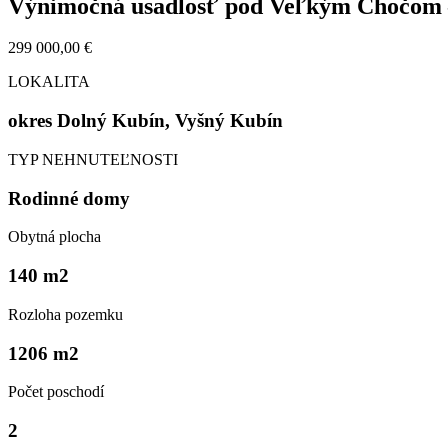
Výnimočná usadlosť pod Veľkým Chočom 
299 000,00 €
LOKALITA
okres Dolný Kubín, Vyšný Kubín
TYP NEHNUTEĽNOSTI
Rodinné domy
Obytná plocha
140 m
2
Rozloha pozemku
1206 m
2
Počet poschodí
2