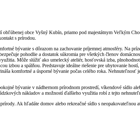
edí obľúbenej obce Vyšný Kubín, priamo pod majestátnym Veľkým Cho
ontakt s prírodou.
fortné bývanie s dôrazom na zachovanie príjemnej atmosféry. Na príze
bezpečuje pohodlie a dostatok súkromia pre všetkých členov domácnost
využitia. Môže slúžiť ako umelecký ateliér, hosťovská izba, plnohodno
u izbou a spálňou. Predstavuje ideálne riešenie pre ubytovanie hostí,
náša komfortné a úsporné bývanie počas celého roka. Nehnuteľnosť je
pokojné bývanie v nádhernom prírodnom prostredí, víkendové sídlo aleb
evádzkových nákladov a možností ďalšieho využitia robí z tejto nehnute
prírody. Ak hľadáte domov alebo rekreačné sídlo s neopakovateľnou a