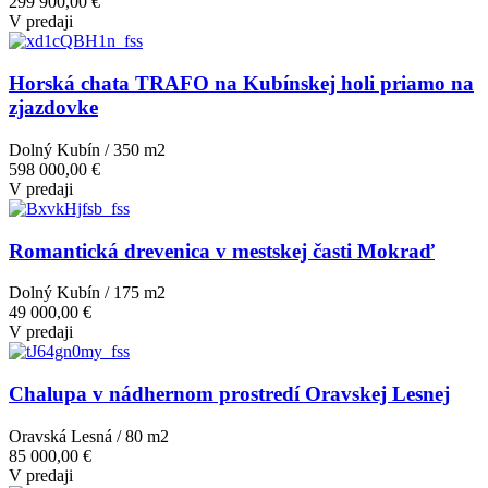
299 900,00 €
V predaji
Horská chata TRAFO na Kubínskej holi priamo na
zjazdovke
Dolný Kubín / 350 m
2
598 000,00 €
V predaji
Romantická drevenica v mestskej časti Mokraď
Dolný Kubín / 175 m
2
49 000,00 €
V predaji
Chalupa v nádhernom prostredí Oravskej Lesnej
Oravská Lesná / 80 m
2
85 000,00 €
V predaji