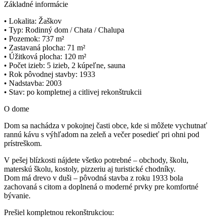
Základné informácie
• Lokalita: Žaškov
• Typ: Rodinný dom / Chata / Chalupa
• Pozemok: 737 m²
• Zastavaná plocha: 71 m²
• Úžitková plocha: 120 m²
• Počet izieb: 5 izieb, 2 kúpeľne, sauna
• Rok pôvodnej stavby: 1933
• Nadstavba: 2003
• Stav: po kompletnej a citlivej rekonštrukcii
O dome
Dom sa nachádza v pokojnej časti obce, kde si môžete vychutnať
rannú kávu s výhľadom na zeleň a večer posedieť pri ohni pod
prístreškom.
V pešej blízkosti nájdete všetko potrebné – obchody, školu,
materskú školu, kostoly, pizzeriu aj turistické chodníky.
Dom má drevo v duši – pôvodná stavba z roku 1933 bola
zachovaná s citom a doplnená o moderné prvky pre komfortné
bývanie.
Prešiel kompletnou rekonštrukciou: