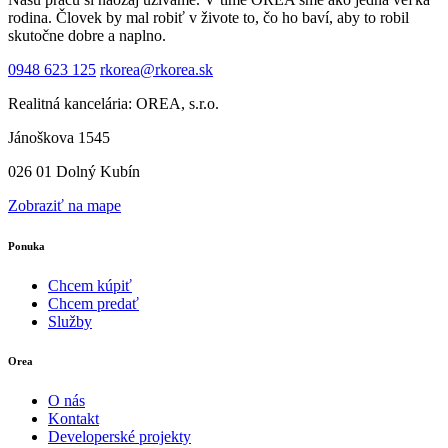
rodina. Človek by mal robiť v živote to, čo ho baví, aby to robil
skutočne dobre a naplno.
0948 623 125
rkorea@rkorea.sk
Realitná kancelária: OREA, s.r.o.
Jánoškova 1545
026 01 Dolný Kubín
Zobraziť na mape
Ponuka
Chcem kúpiť
Chcem predať
Služby
Orea
O nás
Kontakt
Developerské projekty