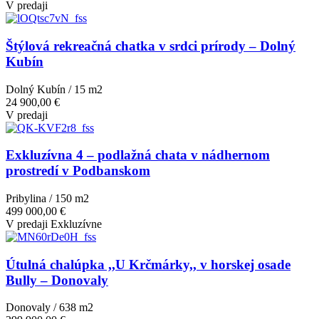
V predaji
Štýlová rekreačná chatka v srdci prírody – Dolný
Kubín
Dolný Kubín / 15 m
2
24 900,00 €
V predaji
Exkluzívna 4 – podlažná chata v nádhernom
prostredí v Podbanskom
Pribylina / 150 m
2
499 000,00 €
V predaji
Exkluzívne
Útulná chalúpka ,,U Krčmárky,, v horskej osade
Bully – Donovaly
Donovaly / 638 m
2