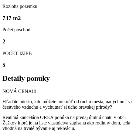
Rozloha pozemku
737 m
2
Počet poschodí
2
POČET IZIEB
5
Detaily ponuky
NOVÁ CENA!!!
Hľadáte miesto, kde môžete uniknúť od ruchu mesta, nadýchnuť sa
čerstvého vzduchu a vychutnať si ticho oravskej prírody?
Realitná kancelária OREA ponúka na predaj útulnú chatu v obci
Žaškov ktorá je na liste vlastníctva zapísaná ako rodinný dom, teda
vhodná na trvalé bývanie aj rekreáciu.