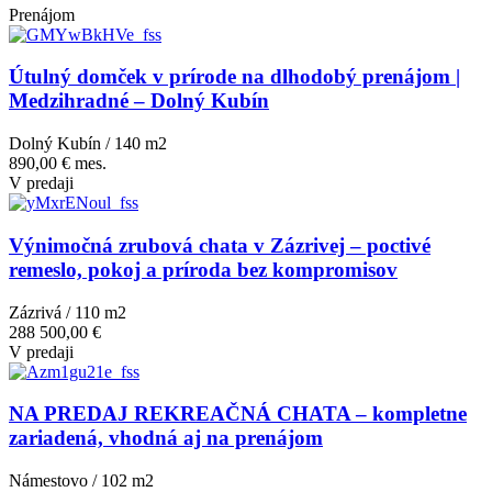
Prenájom
Útulný domček v prírode na dlhodobý prenájom |
Medzihradné – Dolný Kubín
Dolný Kubín / 140 m
2
890,00 € mes.
V predaji
Výnimočná zrubová chata v Zázrivej – poctivé
remeslo, pokoj a príroda bez kompromisov
Zázrivá / 110 m
2
288 500,00 €
V predaji
NA PREDAJ REKREAČNÁ CHATA – kompletne
zariadená, vhodná aj na prenájom
Námestovo / 102 m
2