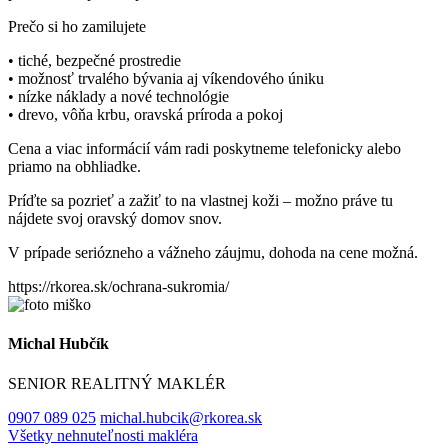
Prečo si ho zamilujete
• tiché, bezpečné prostredie
• možnosť trvalého bývania aj víkendového úniku
• nízke náklady a nové technológie
• drevo, vôňa krbu, oravská príroda a pokoj
Cena a viac informácií vám radi poskytneme telefonicky alebo
priamo na obhliadke.
Príďte sa pozrieť a zažiť to na vlastnej koži – možno práve tu
nájdete svoj oravský domov snov.
V prípade seriózneho a vážneho záujmu, dohoda na cene možná.
https://rkorea.sk/ochrana-sukromia/
Michal Hubčík
SENIOR REALITNÝ MAKLÉR
0907 089 025
michal.hubcik@rkorea.sk
Všetky nehnuteľnosti makléra