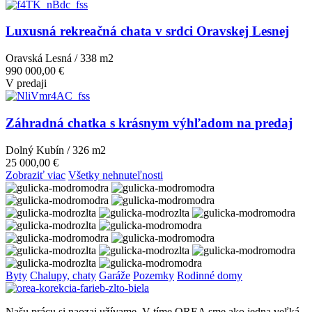
Luxusná rekreačná chata v srdci Oravskej Lesnej
Oravská Lesná / 338 m
2
990 000,00 €
V predaji
Záhradná chatka s krásnym výhľadom na predaj
Dolný Kubín / 326 m
2
25 000,00 €
Zobraziť viac
Všetky nehnuteľnosti
Byty
Chalupy, chaty
Garáže
Pozemky
Rodinné domy
Našu prácu si naozaj užívame. V tíme OREA sme ako jedna veľká