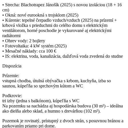
• Strecha: Blachotrapez Jánošík (2025) s novou izoláciou (18 + 16
cm)
• Okná: nové eurookná s trojsklom (2025)
• Kúrenie: tepelné čerpadlo vzduch/vzduch (2025) na prízemí +
krbová vložka s prieduchmi do celého domu s elektrickým
ventilátorom, horné poschodie je vykurované aj elektrickými
radiátormi
• Ohrev vody: 2 bojlery
• Fotovoltaika: 4 kW systém (2025)
• Mesačné náklady: cca 100 €
• IS: elektrina, voda, kanalizácia, dažďová voda zvedená do studne
Dispozícia
Prízemie:
vstupná chodba, útulná obývačka s krbom, kuchyňa, izba so
saunou, kúpeľňa so sprchovým kútom a WC
Podkrovie:
tri izby (jedna s balkónom), kúpeľňa s WC
Na pozemku sa nachádza aj hospodárska budova (30 m²) – ideálna
ako dielňa alebo sklad, a humno s drevárňou (102 m²).
Pozemok je rovinatý, prístupný z dvoch strán, s posuvnou bránou a
parkovaním priamo pri dome.