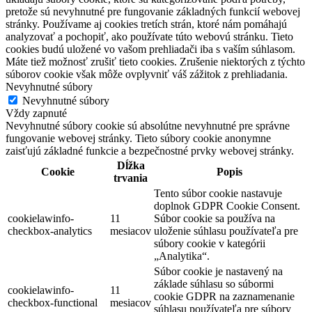
pretože sú nevyhnutné pre fungovanie základných funkcií webovej
stránky. Používame aj cookies tretích strán, ktoré nám pomáhajú
analyzovať a pochopiť, ako používate túto webovú stránku. Tieto
cookies budú uložené vo vašom prehliadači iba s vaším súhlasom.
Máte tiež možnosť zrušiť tieto cookies. Zrušenie niektorých z týchto
súborov cookie však môže ovplyvniť váš zážitok z prehliadania.
Nevyhnutné súbory
Nevyhnutné súbory
Vždy zapnuté
Nevyhnutné súbory cookie sú absolútne nevyhnutné pre správne
fungovanie webovej stránky. Tieto súbory cookie anonymne
zaisťujú základné funkcie a bezpečnostné prvky webovej stránky.
Dĺžka
Cookie
Popis
trvania
Tento súbor cookie nastavuje
doplnok GDPR Cookie Consent.
cookielawinfo-
11
Súbor cookie sa používa na
checkbox-analytics
mesiacov
uloženie súhlasu používateľa pre
súbory cookie v kategórii
„Analytika“.
Súbor cookie je nastavený na
základe súhlasu so súbormi
cookielawinfo-
11
cookie GDPR na zaznamenanie
checkbox-functional
mesiacov
súhlasu používateľa pre súbory